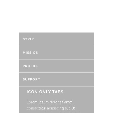
PURCHASE
PURCHASE
STYLE
MISSION
PROFILE
SUPPORT
ICON ONLY TABS
Lorem ipsum dolor sit amet,
consectetur adipiscing elit. Ut